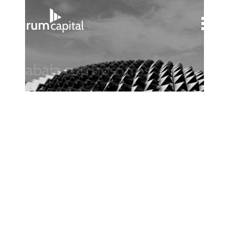
Trabaja con nosotros
En Aurum Capital estamos continuamente en búsqueda
de talento. Ya sea para prácticas pre-profesionales,
trabajo a tiempo completo o como consultores
freelance, tenemos las puertas siempre abiertas para
captar personas motivadas por la excelencia y por el
deseo de brindar servicios financieros de primer nivel.
Si tienes capacitación formal en finanzas (pre o post
grado), y/o experiencia en finanzas corporativas, banca,
mercado de capitales o asesoría financiera, no dudes en
enviarnos tu CV a rsalas@aurumperu.com, el cual
evaluaremos a la brevedad.